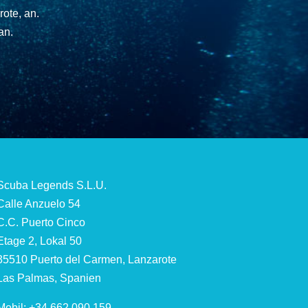
ote, an.
an.
Scuba Legends S.L.U.
Calle Anzuelo 54
C.C. Puerto Cinco
Etage 2, Lokal 50
35510 Puerto del Carmen, Lanzarote
Las Palmas, Spanien
Mobil: +34 662 090 159