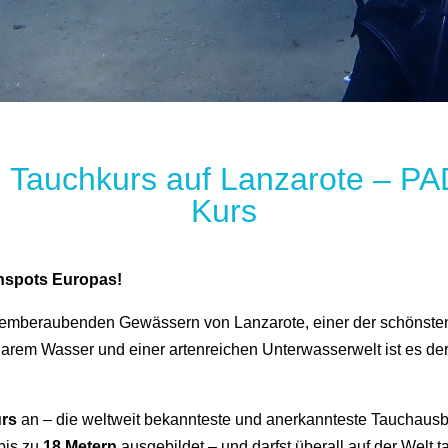
n Tauchkurs auf Lanzarote – P
Kurs
hspots Europas!
atemberaubenden Gewässern von Lanzarote, einer der schönsten
klarem Wasser und einer artenreichen Unterwasserwelt ist es der
urs
an – die weltweit bekannteste und anerkannteste Tauchausbil
 bis zu
18 Metern
ausgebildet – und darfst überall auf der Welt 