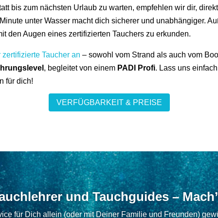
tatt bis zum nächsten Urlaub zu warten, empfehlen wir dir, dir
Minute unter Wasser macht dich sicherer und unabhängiger. A
t den Augen eines zertifizierten Tauchers zu erkunden.
zertifizierte Taucher an
– sowohl vom Strand als auch vom Boot
ahrungslevel
, begleitet von einem
PADI Profi
. Lass uns einfac
 für dich!
VERFÜGBARKEIT & PREISE
Tauchlehrer und Tauchguides – Mach’
ice für Dich allein (oder mit Deiner Familie und Freunden) gew