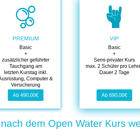
.
.
.
.
PREMIUM
VIP
Basic
Basic
+
+
zusätzlicher geführter
Semi-privater Kurs
Tauchgang am
max. 2 Schüler pro Lehr
letzten Kurstag inkl.
Dauer 2 Tage
Ausrüstung, Computer &
Versicherung
Dauer 3 Tage
Ab 490,00€
Ab 690,00€
 nach dem Open Water Kurs we