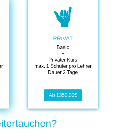
.
.
PRIVAT
Basic
+
Privater Kurs
er
max. 1 Schüler pro Lehrer
Dauer 2 Tage
Ab 1350,00€
itertauchen?