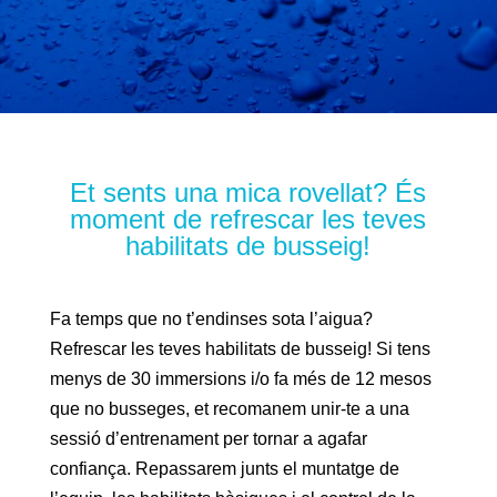
Et sents una mica rovellat? És
moment de refrescar les teves
habilitats de busseig!
Fa temps que no t’endinses sota l’aigua?
Refrescar les teves habilitats de busseig! Si tens
menys de 30 immersions i/o fa més de 12 mesos
que no busseges, et recomanem unir-te a una
sessió d’entrenament per tornar a agafar
confiança. Repassarem junts el muntatge de