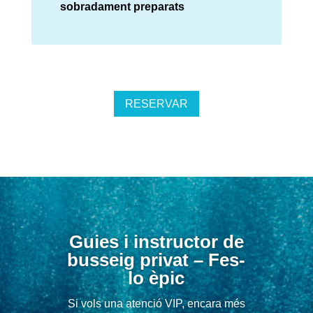
sobradament preparats
RESERVAR
Guies i instructor de
busseig privat – Fes-
lo èpic
Si vols una atenció VIP, encara més