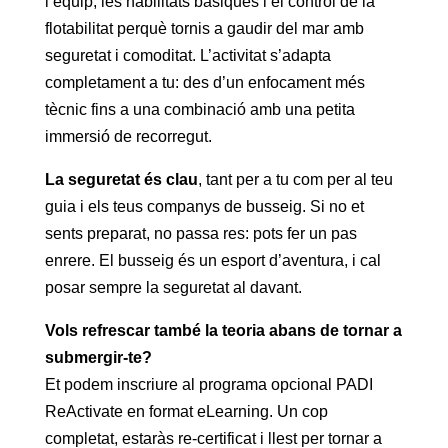
l’equip, les habilitats bàsiques i el control de la
flotabilitat perquè tornis a gaudir del mar amb
seguretat i comoditat. L’activitat s’adapta
completament a tu: des d’un enfocament més
tècnic fins a una combinació amb una petita
immersió de recorregut.
La seguretat és clau
, tant per a tu com per al teu
guia i els teus companys de busseig. Si no et
sents preparat, no passa res: pots fer un pas
enrere. El busseig és un esport d’aventura, i cal
posar sempre la seguretat al davant.
Vols refrescar també la teoria abans de tornar a
submergir-te?
Et podem inscriure al programa opcional PADI
ReActivate en format eLearning. Un cop
completat, estaràs re-certificat i llest per tornar a