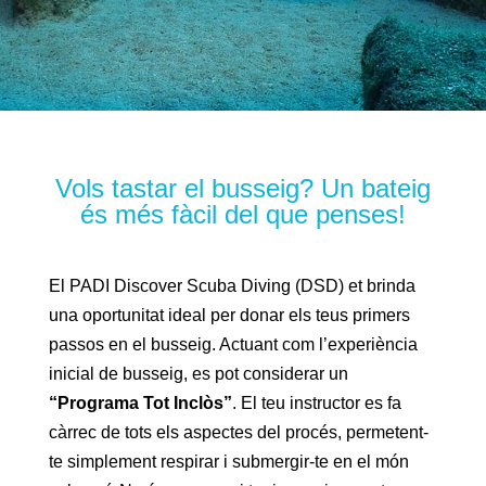
Vols tastar el busseig? Un bateig
és més fàcil del que penses!
El PADI Discover Scuba Diving (DSD) et brinda
una oportunitat ideal per donar els teus primers
passos en el busseig. Actuant com l’experiència
inicial de busseig, es pot considerar un
“Programa Tot Inclòs”
. El teu instructor es fa
càrrec de tots els aspectes del procés, permetent-
te simplement respirar i submergir-te en el món