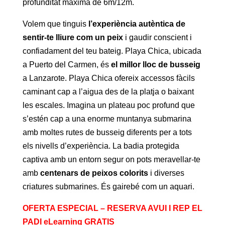
profunditat màxima de 6m/12m.
Volem que tinguis
l’experiència autèntica de
sentir-te lliure com un peix
i gaudir conscient i
confiadament del teu bateig. Playa Chica, ubicada
a Puerto del Carmen, és
el millor lloc de busseig
a Lanzarote. Playa Chica ofereix accessos fàcils
caminant cap a l’aigua des de la platja o baixant
les escales. Imagina un plateau poc profund que
s’estén cap a una enorme muntanya submarina
amb moltes rutes de busseig diferents per a tots
els nivells d’experiència. La badia protegida
captiva amb un entorn segur on pots meravellar-te
amb
centenars de peixos colorits
i diverses
criatures submarines. És gairebé com un aquari.
OFERTA ESPECIAL – RESERVA AVUI I REP EL
PADI eLearning GRATIS