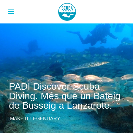
PADI Discover Scuba
Diving. Més que un Bateig
de Busseig a Lanzarote.
MAKE IT LEGENDARY