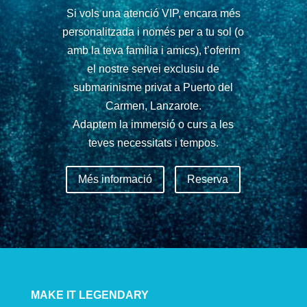
Si vols una atenció VIP, encara més
personalitzada i només per a tu sol (o
amb la teva família i amics), t’oferim
el nostre servei exclusiu de
submarinisme privat a Puerto del
Carmen, Lanzarote.
Adaptem la immersió o curs a les
teves necessitats i tempos.
Més informació
Reserva
MAKE IT LEGENDARY