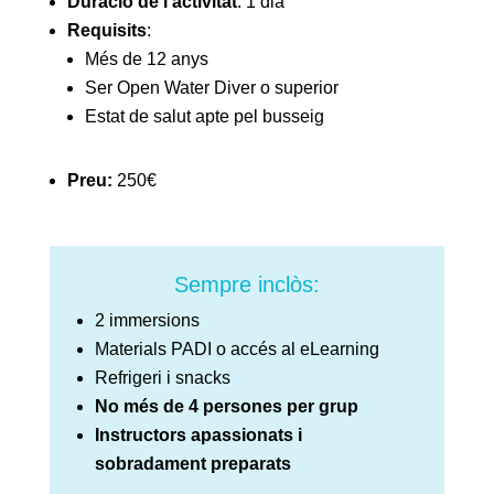
Duració de l’activitat
: 1 dia
Requisits
:
Més de 12 anys
Ser Open Water Diver o superior
Estat de salut apte pel busseig
Preu:
250€
Sempre inclòs:
2 immersions
Materials PADI o accés al eLearning
Refrigeri i snacks
No més de 4 persones per grup
Instructors apassionats i
sobradament preparats