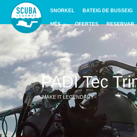
SNORKEL
BATEIG DE BUSSEIG
MÉS
OFERTES
RESERVAR
PADI Tec Tri
MAKE IT LEGENDARY