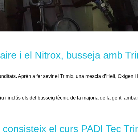
’aire i el Nitrox, busseja amb Tr
nditats. Aprèn a fer sevir el Trimix, una mescla d’Heli, Oxigen 
u i inclús els del busseig tècnic de la majoria de la gent, arriban
consisteix el curs PADI Tec Tr