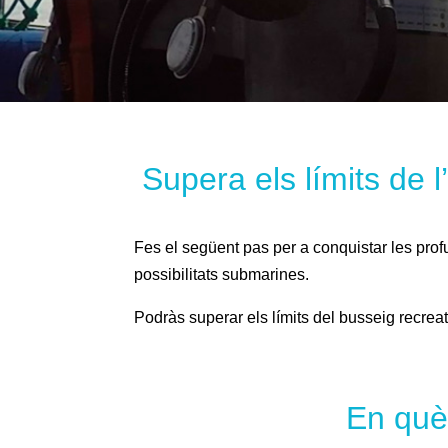
Supera els límits de l
Fes el següent pas per a conquistar les profu
possibilitats submarines.
Podràs superar els límits del busseig recreati
En què 