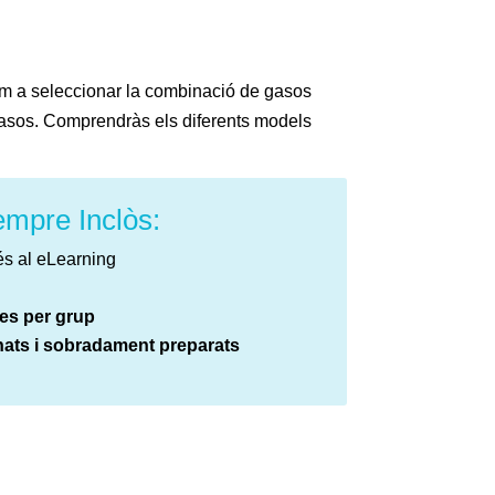
em a seleccionar la combinació de gasos
s gasos. Comprendràs els diferents models
mpre Inclòs:
és al eLearning
es per grup
nats i sobradament preparats