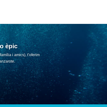
lo èpic
amília i amics), t’oferim
anzarote.