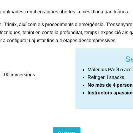
confinades i en 4 en aigües obertes, a més d’una part teòrica.
el Trimix, així com els procediments d’emergència. T’ensenyar
 tècniques, tenint en conte la profunditat, temps i exposició al
 a configurar i ajustar fins a 4 etapes descompressives.
Se
Materials PADI o acc
m 100 immersions
Refrigeri i snacks
No més de 4 person
Instructors apassio