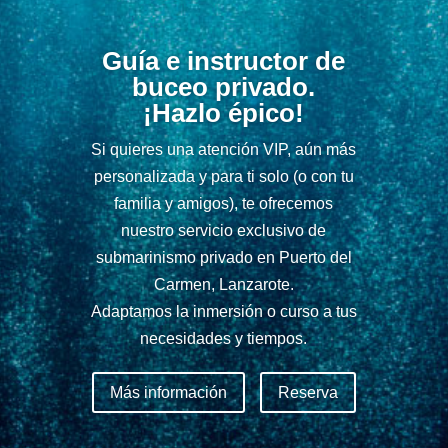
Guía e instructor de
buceo privado.
¡Hazlo épico!
Si quieres una atención VIP, aún más
personalizada y para ti solo (o con tu
familia y amigos), te ofrecemos
nuestro servicio exclusivo de
submarinismo privado en Puerto del
Carmen, Lanzarote.
Adaptamos la inmersión o curso a tus
necesidades y tiempos.
Más información
Reserva