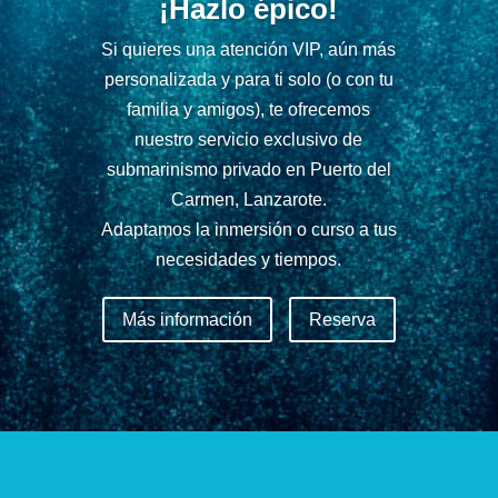
¡Hazlo épico!
Si quieres una atención VIP, aún más
personalizada y para ti solo (o con tu
familia y amigos), te ofrecemos
nuestro servicio exclusivo de
submarinismo privado en Puerto del
Carmen, Lanzarote.
Adaptamos la inmersión o curso a tus
necesidades y tiempos.
Más información
Reserva